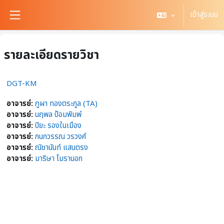
ข้ามไปที่เนื้อหาหลัก
เข้าสู่ระบบ
Side panel
รายละเอียดรายวิชา
DGT-KM
อาจารย์:
ภูผา ทองตระกูล (TA)
อาจารย์:
นฤพล ป้อมพิมพ์
อาจารย์:
ปิยะ รองในเมือง
อาจารย์:
กนกวรรณ วรวงศ์
อาจารย์:
ณิชานันท์ แสนตรง
อาจารย์:
มาริษา โมรานอก