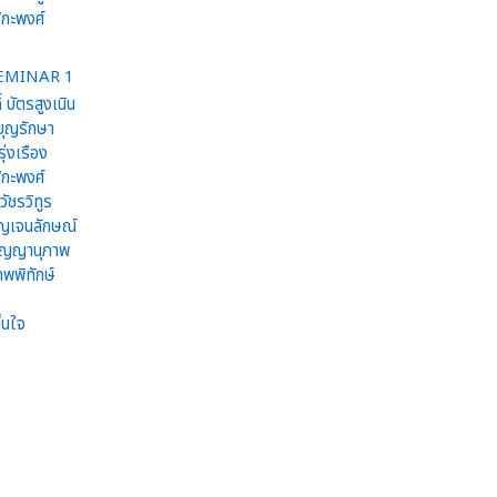
ิกะพงศ์
SEMINAR 1
์ บัตรสูงเนิน
 บุญรักษา
ุ่งเรือง
ิกะพงศ์
ัชรวิทูร
าญเจนลักษณ์
มบุญญานุภาพ
ทพพิทักษ์
็นใจ