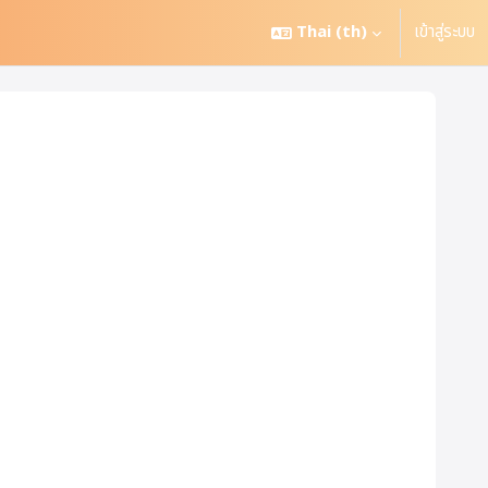
Thai ‎(th)‎
เข้าสู่ระบบ