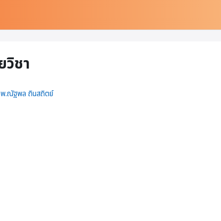
ยวิชา
พ.ณัฐพล ถินสถิตย์